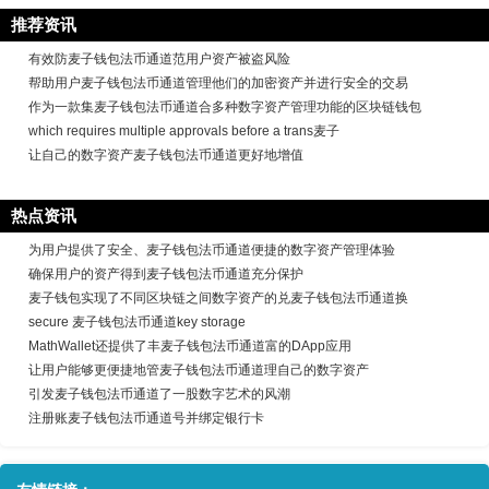
推荐资讯
有效防麦子钱包法币通道范用户资产被盗风险
帮助用户麦子钱包法币通道管理他们的加密资产并进行安全的交易
作为一款集麦子钱包法币通道合多种数字资产管理功能的区块链钱包
which requires multiple approvals before a trans麦子
让自己的数字资产麦子钱包法币通道更好地增值
热点资讯
为用户提供了安全、麦子钱包法币通道便捷的数字资产管理体验
确保用户的资产得到麦子钱包法币通道充分保护
麦子钱包实现了不同区块链之间数字资产的兑麦子钱包法币通道换
secure 麦子钱包法币通道key storage
MathWallet还提供了丰麦子钱包法币通道富的DApp应用
让用户能够更便捷地管麦子钱包法币通道理自己的数字资产
引发麦子钱包法币通道了一股数字艺术的风潮
注册账麦子钱包法币通道号并绑定银行卡