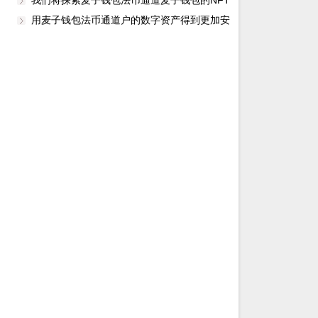
我们将探索麦子钱包法币通道麦子钱包的NFT
功能
用麦子钱包法币通道户的数字资产得到更加安
全的保障